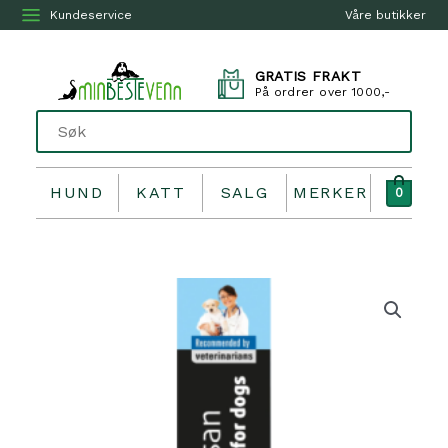
Kundeservice
Våre butikker
GRATIS FRAKT
På ordrer over 1000,-
HUND
KATT
SALG
MERKER
0