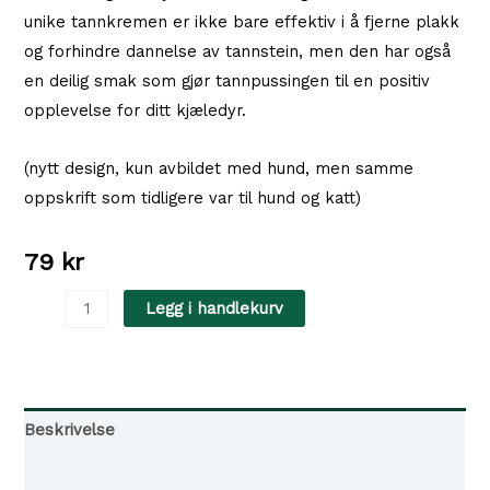
unike tannkremen er ikke bare effektiv i å fjerne plakk
og forhindre dannelse av tannstein, men den har også
en deilig smak som gjør tannpussingen til en positiv
opplevelse for ditt kjæledyr.
(nytt design, kun avbildet med hund, men samme
oppskrift som tidligere var til hund og katt)
79
kr
Petosan
Legg i handlekurv
Tannpasta
Hund/Katt
70g
antall
Beskrivelse
Tilgjengelighet i våre butikker