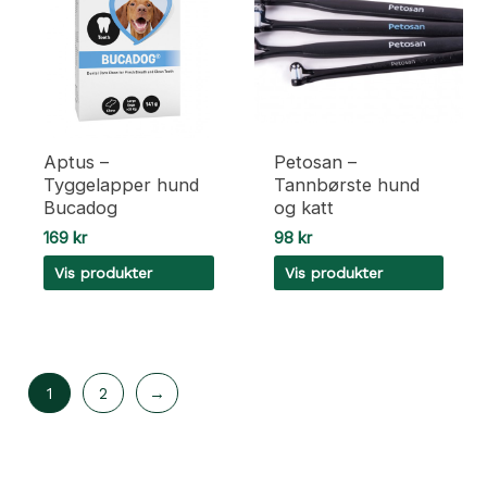
Aptus –
Petosan –
Tyggelapper hund
Tannbørste hund
Bucadog
og katt
169
kr
98
kr
Vis produkter
Vis produkter
1
2
→