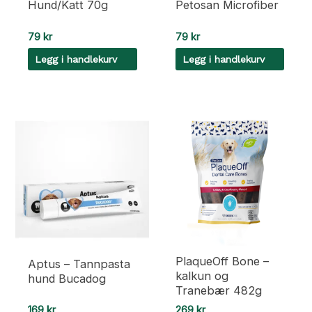
Hund/Katt 70g
Petosan Microfiber
79
kr
79
kr
Legg i handlekurv
Legg i handlekurv
PlaqueOff Bone –
Aptus – Tannpasta
kalkun og
hund Bucadog
Tranebær 482g
169
kr
269
kr