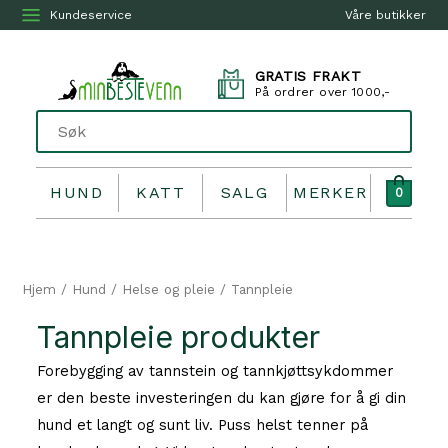
Kundeservice
Våre butikker
GRATIS FRAKT
På ordrer over 1000,-
HUND
KATT
SALG
MERKER
0
Hjem
/
Hund
/
Helse og pleie
/ Tannpleie
Tannpleie produkter
Forebygging av tannstein og tannkjøttsykdommer
er den beste investeringen du kan gjøre for å gi din
hund et langt og sunt liv. Puss helst tenner på