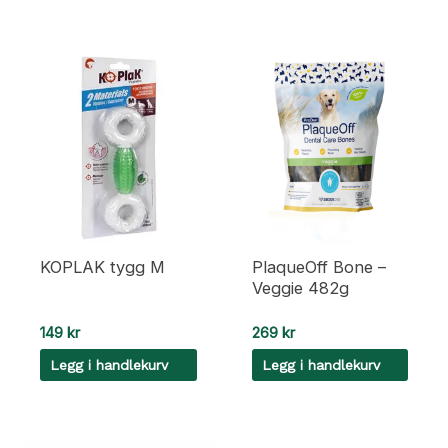
KOPLAK tygg M
PlaqueOff Bone –
Veggie 482g
149
kr
269
kr
Legg i handlekurv
Legg i handlekurv