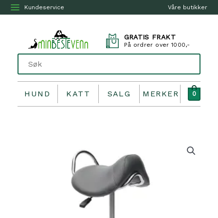
Kundeservice
Våre butikker
GRATIS FRAKT
På ordrer over 1000,-
HUND
KATT
SALG
MERKER
0