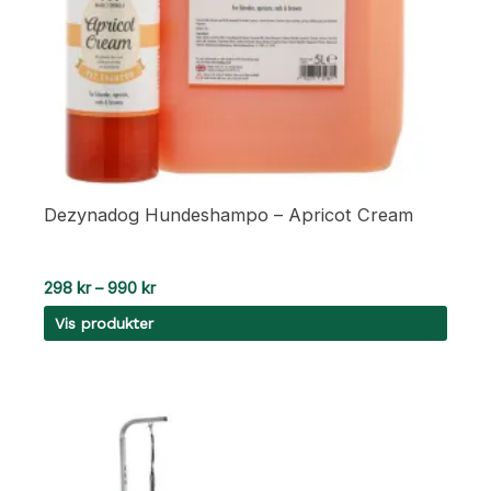
Dezynadog Hundeshampo – Apricot Cream
Prisområde:
298
kr
–
990
kr
298 kr
Vis produkter
til
990 kr