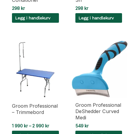
298
kr
298
kr
Legg i handlekurv
Legg i handlekurv
Groom Professional
Groom Professional
DeShedder Curved
– Trimmebord
Medi
Prisområde:
1 990
kr
–
2 990
kr
549
kr
1