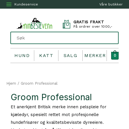
Kundeservice
Våre butikker
GRATIS FRAKT
På ordrer over 1000,-
HUND
KATT
SALG
MERKER
0
Hjem
/ Groom Professional
Groom Professional
Et anerkjent Britisk merke innen pelspleie for
kjæledyr, spesielt rettet mot profesjonelle
hundefrisører og kvalitetsbevisste dyreeiere.