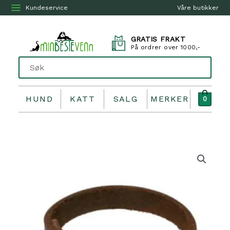
Kundeservice
Våre butikker
GRATIS FRAKT
På ordrer over 1000,-
HUND
KATT
SALG
MERKER
0