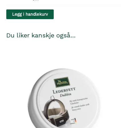
Alac
60
brun
cm
Legg i handlekurv
fettet
antall
65
cm
Du liker kanskje også…
antall