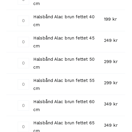
fettet
cm
Alac
30
brun
cm
Halsbånd Alac brun fettet 40
Halsbånd
199
kr
fettet
antall
cm
Alac
35
brun
cm
Halsbånd Alac brun fettet 45
Halsbånd
249
kr
fettet
antall
cm
Alac
40
brun
cm
Halsbånd Alac brun fettet 50
Halsbånd
299
kr
fettet
antall
cm
Alac
45
brun
cm
Halsbånd Alac brun fettet 55
Halsbånd
299
kr
fettet
antall
cm
Alac
50
brun
cm
Halsbånd Alac brun fettet 60
Halsbånd
349
kr
fettet
antall
cm
Alac
55
brun
cm
Halsbånd Alac brun fettet 65
Halsbånd
349
kr
fettet
antall
cm