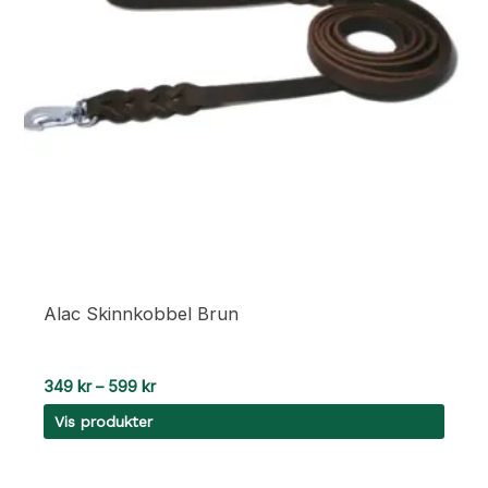
Alac Skinnkobbel Brun
Prisområde:
349
kr
–
599
kr
349 kr
Vis produkter
til
599 kr