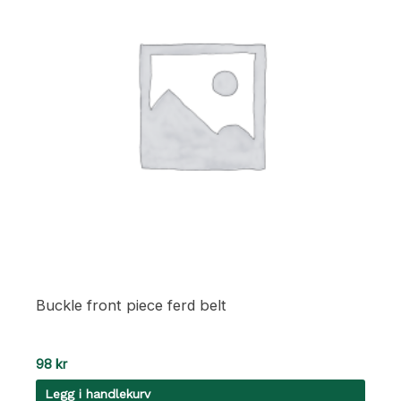
Buckle front piece ferd belt
98
kr
Legg i handlekurv