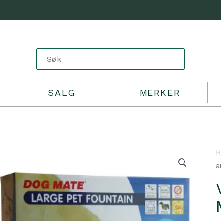
SALG
MERKER
H
a