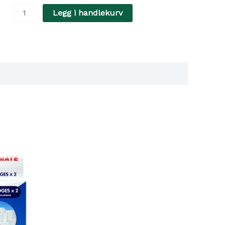
annfontene
Legg i handlekurv
und
og
ate
ntall