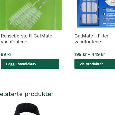
Rensebørste til CatMate
CatMate – Filter
vannfontene
vannfontene
Pris
89
kr
199
kr
–
449
kr
199 k
Legg i handlekurv
Vis produkter
til
449 
elaterte produkter