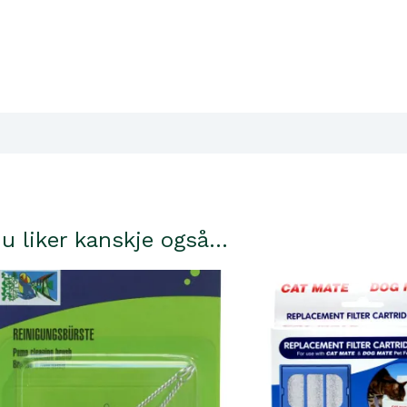
V
h
D
M
a
lgjengelighet i våre butikker
u liker kanskje også…