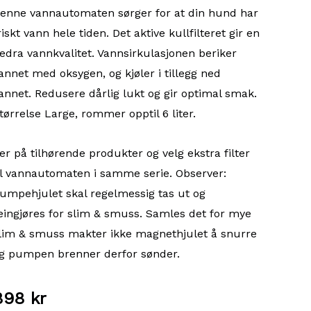
enne vannautomaten sørger for at din hund har
riskt vann hele tiden. Det aktive kullfilteret gir en
edra vannkvalitet. Vannsirkulasjonen beriker
annet med oksygen, og kjøler i tillegg ned
annet. Redusere dårlig lukt og gir optimal smak.
tørrelse Large, rommer opptil 6 liter.
er på tilhørende produkter og velg ekstra filter
il vannautomaten i samme serie. Observer:
umpehjulet skal regelmessig tas ut og
eingjøres for slim & smuss. Samles det for mye
lim & smuss makter ikke magnethjulet å snurre
g pumpen brenner derfor sønder.
898
kr