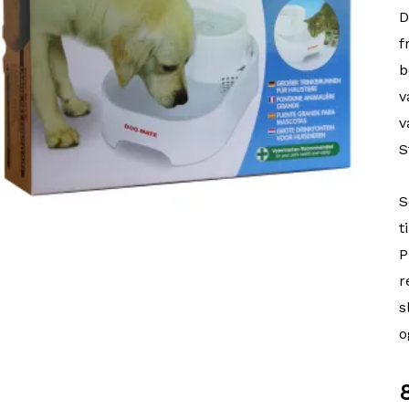
D
f
b
v
v
S
S
t
P
r
s
o