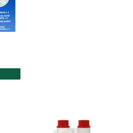
område:
r
kr