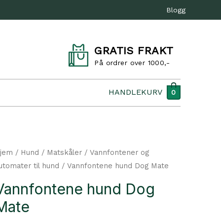
Blogg
GRATIS FRAKT
På ordrer over 1000,-
HANDLEKURV
0
jem
/
Hund
/
Matskåler
/
Vannfontener og
utomater til hund
/ Vannfontene hund Dog Mate
Vannfontene hund Dog
Mate