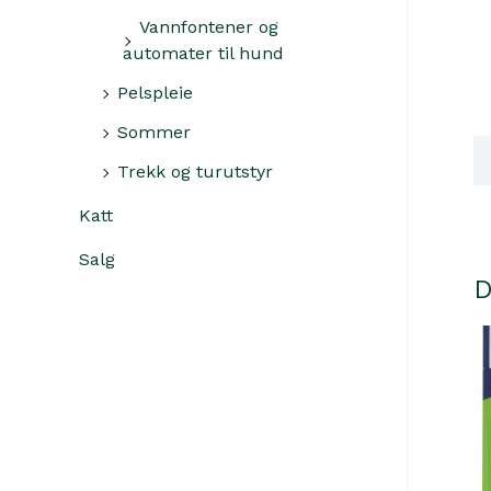
Vannfontener og
automater til hund
Pelspleie
Sommer
Ti
Trekk og turutstyr
Katt
Salg
D