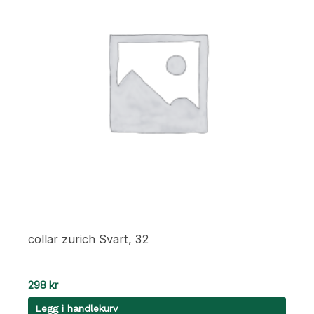
collar zurich Svart, 32
298
kr
Legg i handlekurv