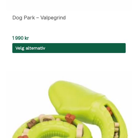
Dog Park – Valpegrind
1 990
kr
Velg alternativ
Dette
produktet
har
flere
varianter.
Alternativene
kan
velges
på
produktsiden