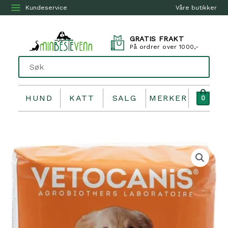
Kundeservice
Våre butikker
GRATIS FRAKT
På ordrer over 1000,-
HUND
KATT
SALG
MERKER
0