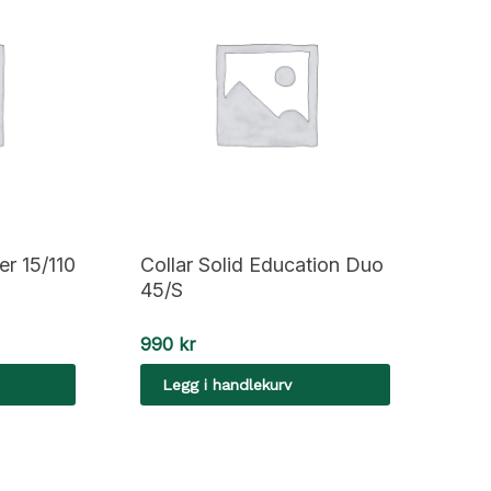
er 15/110
Collar Solid Education Duo
45/S
990
kr
Legg i handlekurv