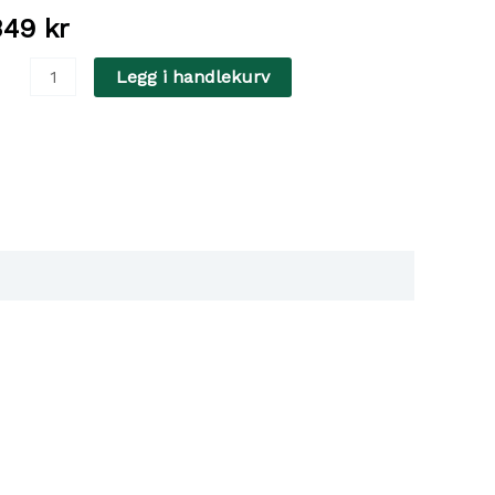
349
kr
abbit
Legg i handlekurv
ecipe
ight
it
kg
ntall