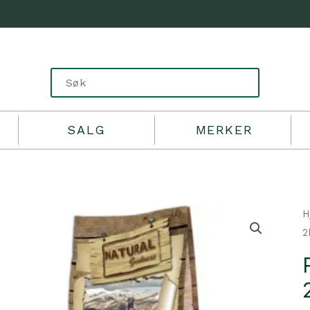
SALG
MERKER
H
2