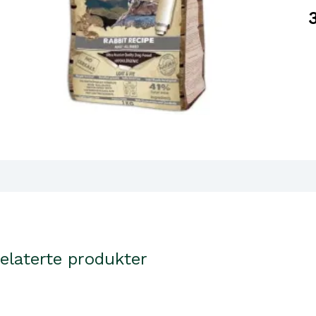
R
R
–
L
&
F
2
lgjengelighet i våre butikker
a
elaterte produkter