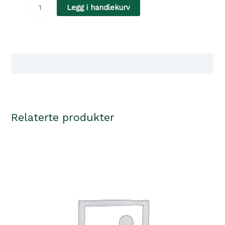
Overall,
Legg i handlekurv
Min
Beste
Venn
Dark
Tilgjengelighet i våre butikker
blue
40m
antall
Relaterte produkter