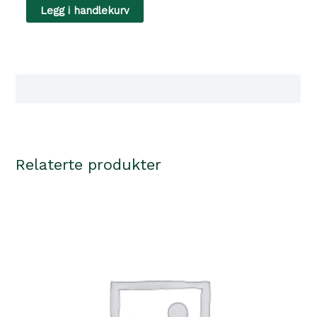
HALSKRAGE
Legg i handlekurv
UPPBLÅSBAR
BEEZTEES
str.s
antall
Tilgjengelighet i våre butikker
Relaterte produkter