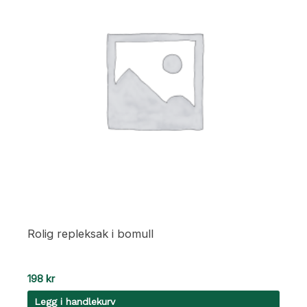
Rolig repleksak i bomull
198
kr
Legg i handlekurv