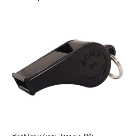
Hundefløyte Acme Thunderer 660