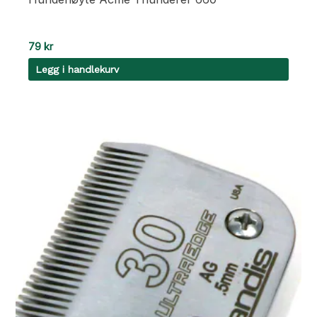
79
kr
Legg i handlekurv