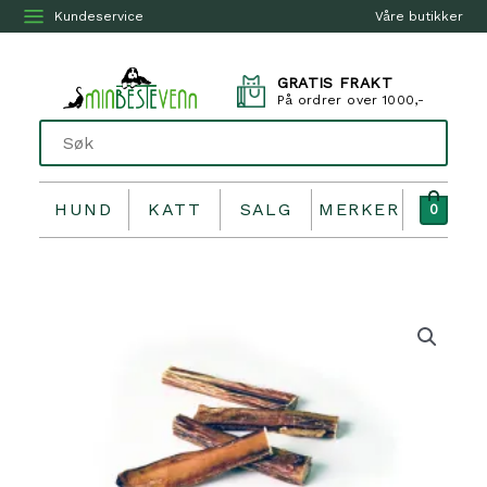
Kundeservice
Våre butikker
GRATIS FRAKT
På ordrer over 1000,-
HUND
KATT
SALG
MERKER
0