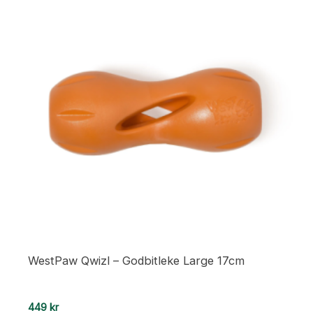
WestPaw Qwizl – Godbitleke Large 17cm
449
kr