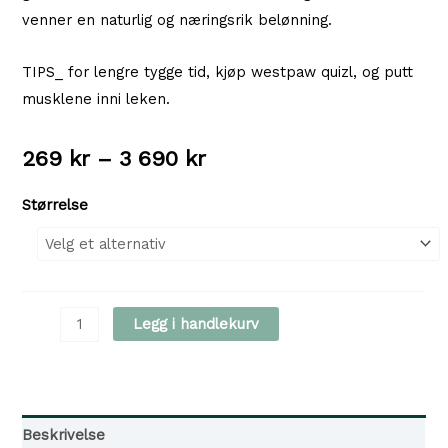
venner en naturlig og næringsrik belønning.
TIPS_ for lengre tygge tid, kjøp westpaw quizl, og putt
musklene inni leken.
Prisområde:
269
kr
–
3 690
kr
269 kr
Størrelse
til
3
690 kr
Dalsgård
Legg i handlekurv
-
Oksemuskel
12-
15cm
Beskrivelse