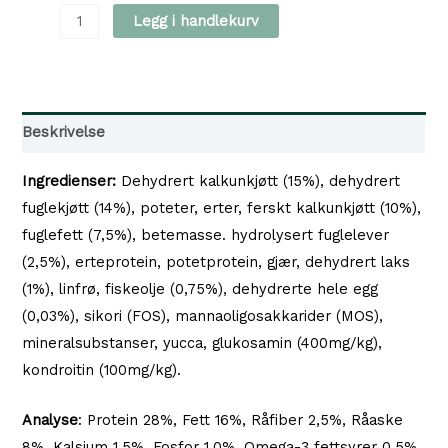
149 kr
Natural
Legg i handlekurv
Greatness
-
Tørrfòr
Voksen
Beskrivelse
Kalkun
antall
Ingredienser:
Dehydrert kalkunkjøtt (15%), dehydrert
fuglekjøtt (14%), poteter, erter, ferskt kalkunkjøtt (10%),
fuglefett (7,5%), betemasse. hydrolysert fuglelever
(2,5%), erteprotein, potetprotein, gjær, dehydrert laks
(1%), linfrø, fiskeolje (0,75%), dehydrerte hele egg
(0,03%), sikori (FOS), mannaoligosakkarider (MOS),
mineralsubstanser, yucca, glukosamin (400mg/kg),
kondroitin (100mg/kg).
Analyse
: Protein 28%, Fett 16%, Råfiber 2,5%, Råaske
8%, Kalsium 1,5%, Fosfor 1,0%, Omega-3 fettsyrer 0,5%,