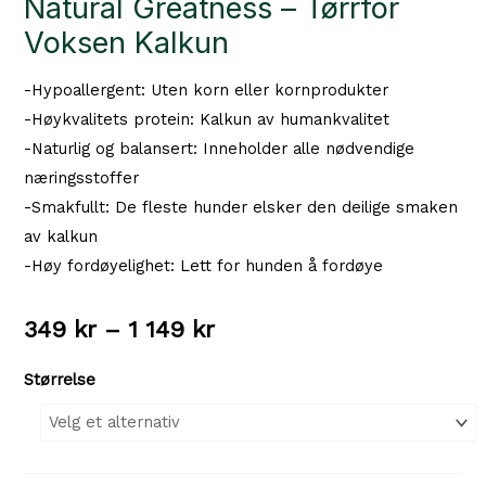
Natural Greatness – Tørrfòr
Voksen Kalkun
-Hypoallergent: Uten korn eller kornprodukter
-Høykvalitets protein: Kalkun av humankvalitet
-Naturlig og balansert: Inneholder alle nødvendige
næringsstoffer
-Smakfullt: De fleste hunder elsker den deilige smaken
av kalkun
-Høy fordøyelighet: Lett for hunden å fordøye
Prisområde:
349
kr
–
1 149
kr
349 kr
Størrelse
til
1