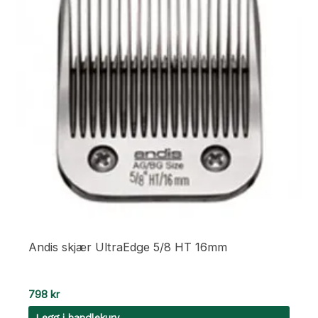
Andis skjær UltraEdge 5/8 HT 16mm
798
kr
Legg i handlekurv