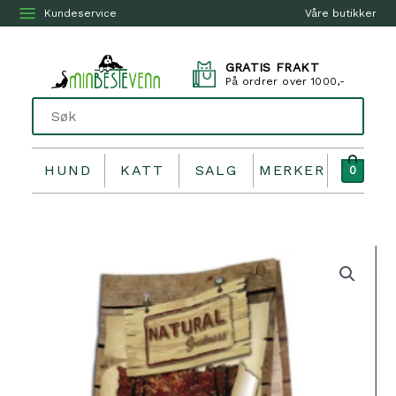
Kundeservice
Våre butikker
GRATIS FRAKT
På ordrer over 1000,-
HUND
KATT
SALG
MERKER
0