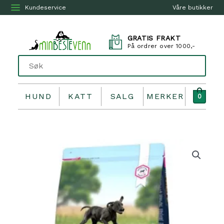
Kundeservice
Våre butikker
GRATIS FRAKT
På ordrer over 1000,-
HUND
KATT
SALG
MERKER
0