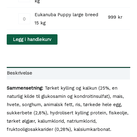
kg
til
Puppy
large
999 kr
Eukanuba Puppy large breed
Eukanuba
999
kr
breed
15 kg
Puppy
3
large
kg
Legg i handlekurv
breed
antall
15
kg
antall
Beskrivelse
Sammensetning:
Tørket kylling og kalkun (25%, en
naturlig kilde til glukosamin og kondroitinsulfat), mais,
hvete, sorghum, animalsk fett, ris, tørkede hele egg,
sukkerbete (2,8%), hydrolisert kylling protein, fiskeolje,
tørket ølgjær, kaliumklorid, natriumklorid,
fruktooligosakkarider (0,28%), kalsiumkarbonat.