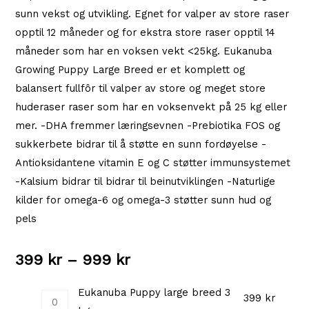
sunn vekst og utvikling. Egnet for valper av store raser
opptil 12 måneder og for ekstra store raser opptil 14
måneder som har en voksen vekt <25kg. Eukanuba
Growing Puppy Large Breed er et komplett og
balansert fullfôr til valper av store og meget store
huderaser raser som har en voksenvekt på 25 kg eller
mer. -DHA fremmer læringsevnen -Prebiotika FOS og
sukkerbete bidrar til å støtte en sunn fordøyelse -
Antioksidantene vitamin E og C støtter immunsystemet
-Kalsium bidrar til bidrar til beinutviklingen -Naturlige
kilder for omega-6 og omega-3 støtter sunn hud og
pels
Prisområde:
399
kr
–
999
kr
399 kr
Eukanuba Puppy large breed 3
Eukanuba
399
kr