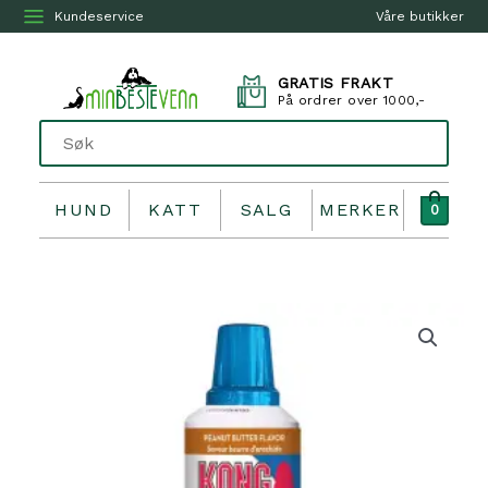
Kundeservice
Våre butikker
GRATIS FRAKT
På ordrer over 1000,-
HUND
KATT
SALG
MERKER
0