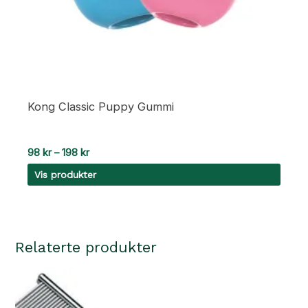
Kong Classic Puppy Gummi
Prisområde:
98
kr
–
198
kr
98 kr
Vis produkter
til
198 kr
Relaterte produkter