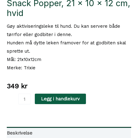
Snack Popper, 21 × 10 × 12 cm,
hvid
Gøy aktiviseringsleke til hund. Du kan servere både
tørrfor eller godbiter i denne.
Hunden må dytte leken framover for at godbiten skal
sprette ut.
Mål: 21x10x12cm
Merke: Trixie
349
kr
Snack
Legg i handlekurv
Popper,
21
×
10
Beskrivelse