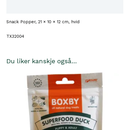
×
Tilgjengelighet i våre butikker
12
cm,
Snack Popper, 21 × 10 × 12 cm, hvid
hvid
antall
TX32004
Du liker kanskje også…