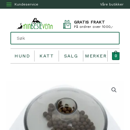
Kundeservice
Våre butikker
GRATIS FRAKT
På ordrer over 1000,-
HUND
KATT
SALG
MERKER
0