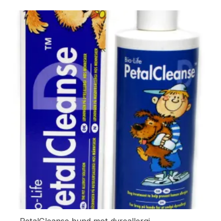
PetalCleanse hund mot dyreallergi