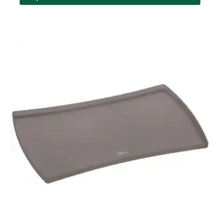
til
3
690 kr