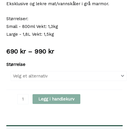
Eksklusive og lekre mat/vannskåler i grå marmor.
Størrelser:
Small - 800ml Vekt: 1,3kg
Large - 1,8L Vekt: 1,5kg
Prisområde:
690
kr
–
990
kr
690 kr
Størrelse
til
990 kr
Kentucky
Legg i handlekurv
Marble
-
Marmorskål,
Grå