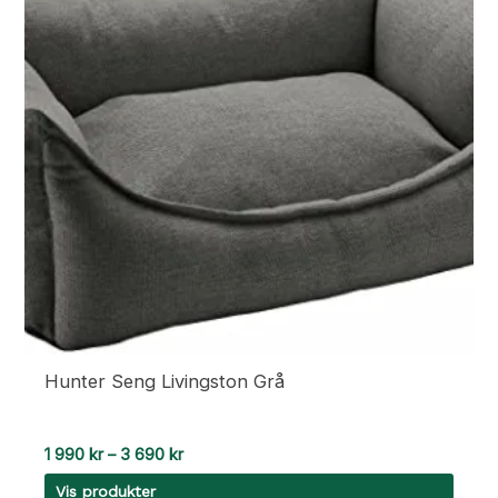
Alternativene
kan
velges
på
produktsiden
Hunter Seng Livingston Grå
Prisområde:
1 990
kr
–
3 690
kr
1
Vis produkter
990 kr