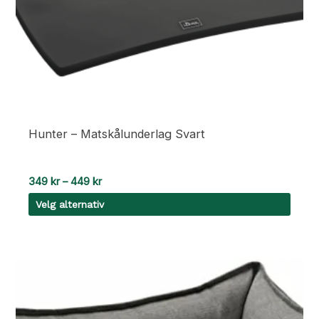
Hunter – Matskålunderlag Svart
Prisområde:
349
kr
–
449
kr
349 kr
Velg alternativ
til
449 kr
Dette
produktet
har
flere
varianter.