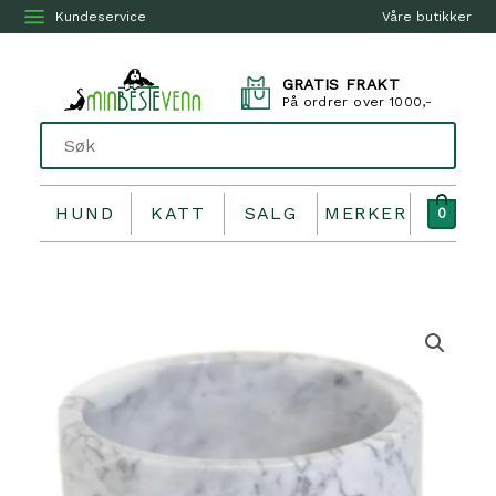
Kundeservice
Våre butikker
GRATIS FRAKT
På ordrer over 1000,-
HUND
KATT
SALG
MERKER
0