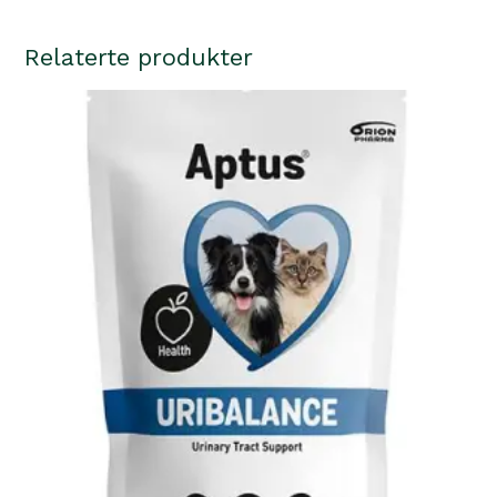
cm
antall
Relaterte produkter