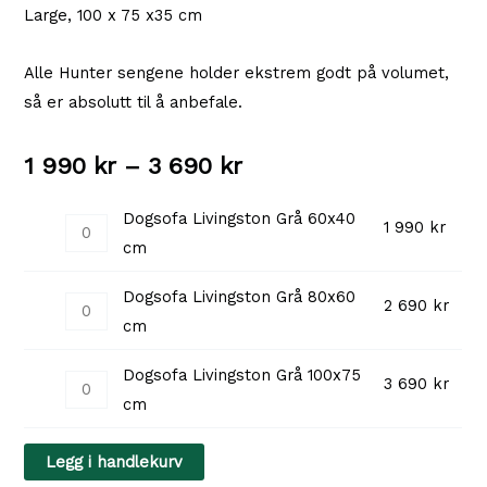
Large, 100 x 75 x35 cm
Alle Hunter sengene holder ekstrem godt på volumet,
så er absolutt til å anbefale.
Prisområde:
1 990
kr
–
3 690
kr
1
Dogsofa Livingston Grå 60x40
Dogsofa
1 990
kr
cm
990 kr
Livingston
Grå
til
Dogsofa Livingston Grå 80x60
Dogsofa
2 690
kr
60x40
cm
Livingston
3
cm
Grå
antall
Dogsofa Livingston Grå 100x75
690 kr
Dogsofa
3 690
kr
80x60
cm
Livingston
cm
Grå
antall
Legg i handlekurv
100x75