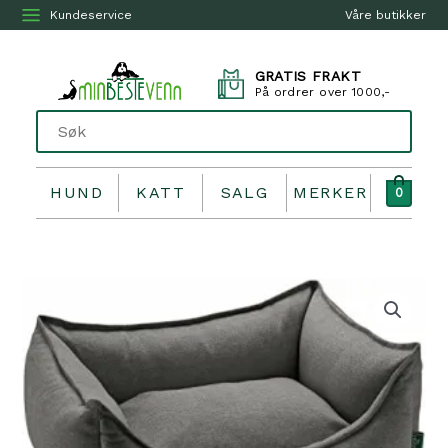
Kundeservice
Våre butikker
GRATIS FRAKT
På ordrer over 1000,-
HUND
KATT
SALG
MERKER
0