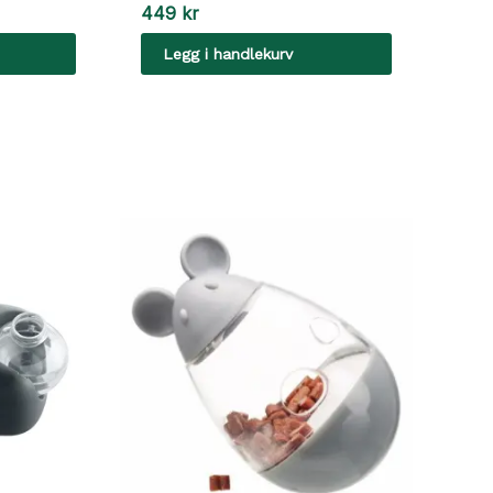
449
kr
Legg i handlekurv