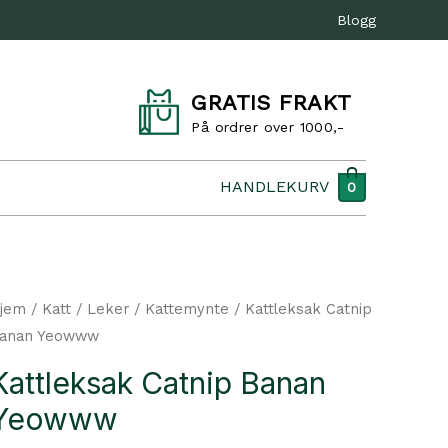
Blogg
GRATIS FRAKT
På ordrer over 1000,-
HANDLEKURV
0
jem
/
Katt
/
Leker
/
Kattemynte
/ Kattleksak Catnip
anan Yeowww
Kattleksak Catnip Banan
Yeowww