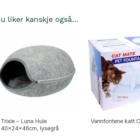
u liker kanskje også…
Trixie – Luna Hule
Vannfontene katt 
40×24×46cm, lysegrå