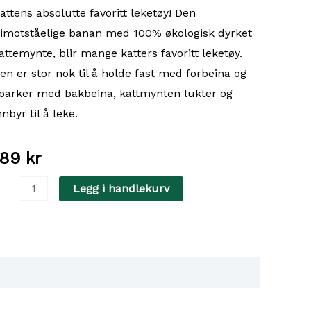
attens absolutte favoritt leketøy! Den
imotståelige banan med 100% økologisk dyrket
attemynte, blir mange katters favoritt leketøy.
en er stor nok til å holde fast med forbeina og
parker med bakbeina, kattmynten lukter og
nnbyr til å leke.
189
kr
attleksak
Legg i handlekurv
atnip
anan
eowww
ntall