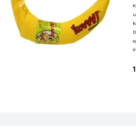
K
u
k
D
s
i
K
C
B
Y
a
lgjengelighet i våre butikker