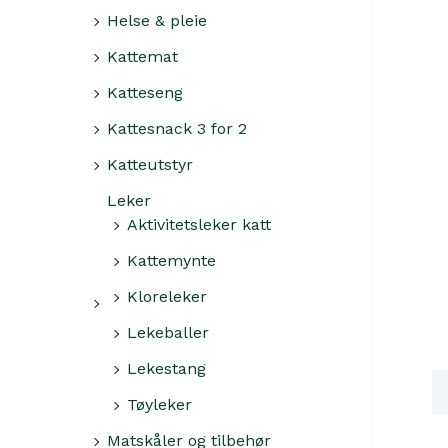
Helse & pleie
Kattemat
Katteseng
Kattesnack 3 for 2
Katteutstyr
Leker
Aktivitetsleker katt
Kattemynte
Kloreleker
Lekeballer
Lekestang
Ti
Tøyleker
Matskåler og tilbehør