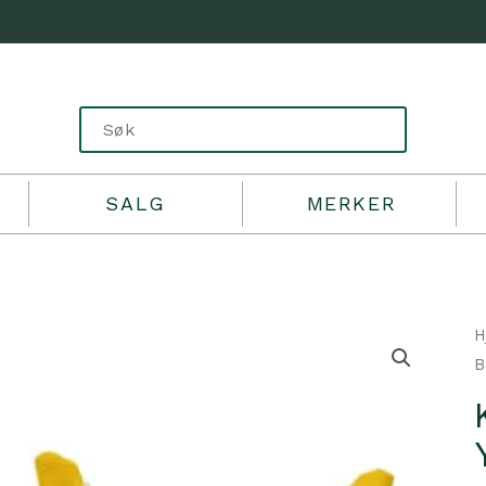
SALG
MERKER
H
B