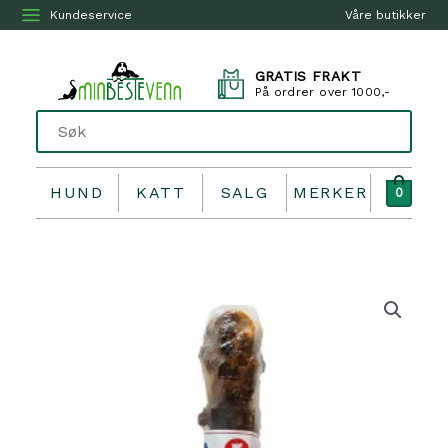
Kundeservice
Våre butikker
GRATIS FRAKT
På ordrer over 1000,-
HUND
KATT
SALG
MERKER
0