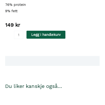
76% protein
9% fett
149
kr
Tørket
Legg i handlekurv
Kalvben
400gr
ca.
23cm
Tilgjengelighet i våre butikker
antall
Du liker kanskje også…