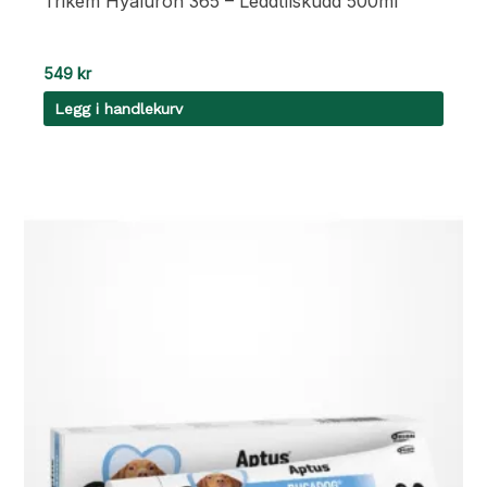
Trikem Hyaluron 365 – Leddtilskudd 500ml
549
kr
Legg i handlekurv