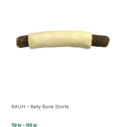
RAUH – Belly Bone Storfe
Prisområde:
119
kr
–
169
kr