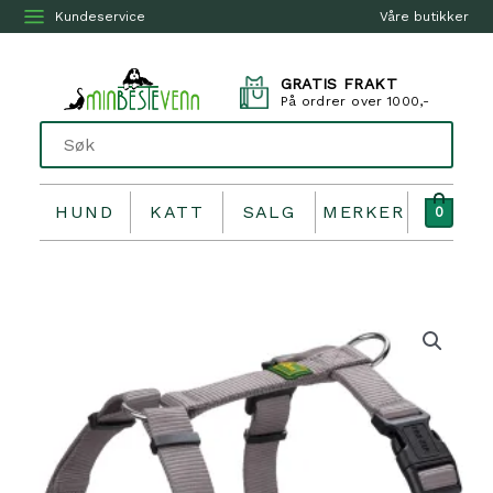
Kundeservice
Våre butikker
GRATIS FRAKT
På ordrer over 1000,-
HUND
KATT
SALG
MERKER
0