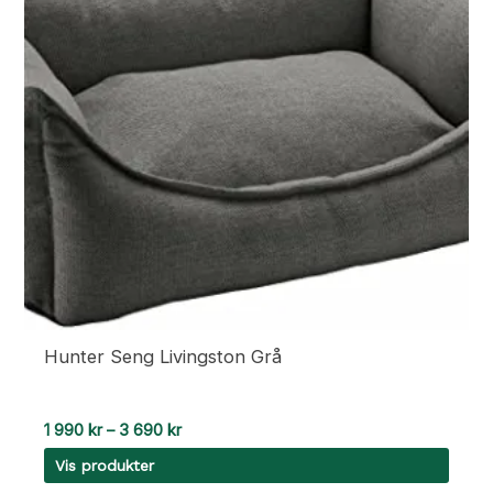
Hunter Seng Livingston Grå
Prisområde:
1 990
kr
–
3 690
kr
1
Vis produkter
990 kr
til