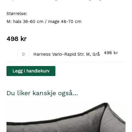
Størrelse:
M: hals 36-60 cm / mage 48-70 cm
498
kr
Harness
498
kr
Harness Vario-Rapid Str. M, Grå
Vario-
Rapid
Legg i handlekurv
Str.
M,
Du liker kanskje også…
Grå
antall