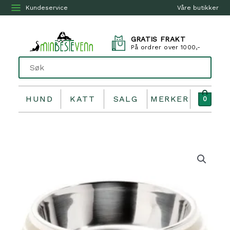
Kundeservice
Våre butikker
GRATIS FRAKT
På ordrer over 1000,-
HUND
KATT
SALG
MERKER
0