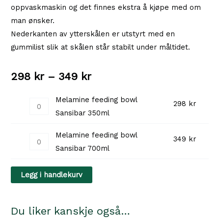
oppvaskmaskin og det finnes ekstra å kjøpe med om
man ønsker.
Nederkanten av ytterskålen er utstyrt med en
gummilist slik at skålen står stabilt under måltidet.
Prisområde:
298
kr
–
349
kr
298 kr
Melamine feeding bowl
Melamine
298
kr
Sansibar 350ml
til
feeding
bowl
349 kr
Melamine feeding bowl
Melamine
349
kr
Sansibar
Sansibar 700ml
feeding
350ml
bowl
antall
Legg i handlekurv
Sansibar
700ml
antall
Du liker kanskje også…