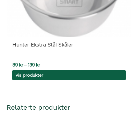
Hunter Ekstra Stål Skåler
Prisområde:
89
kr
–
139
kr
89 kr
Vis produkter
til
139 kr
Relaterte produkter