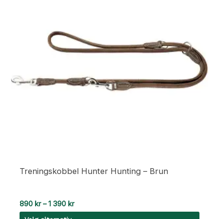
Treningskobbel Hunter Hunting – Brun
Prisområde:
890
kr
–
1 390
kr
890 kr