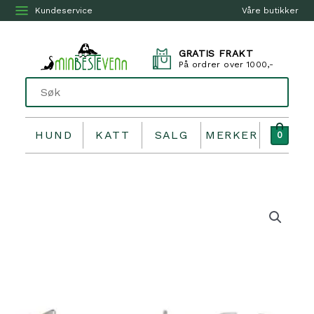
Kundeservice
Våre butikker
GRATIS FRAKT
På ordrer over 1000,-
HUND
KATT
SALG
MERKER
0