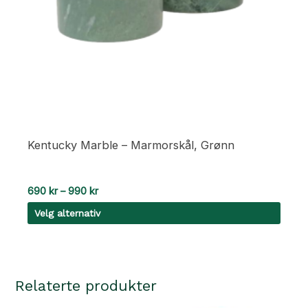
Kentucky Marble – Marmorskål, Grønn
Prisområde:
690
kr
–
990
kr
690 kr
Velg alternativ
til
990 kr
Dette
produktet
har
Relaterte produkter
flere