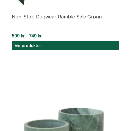
Non-Stop Dogwear Ramble Sele Grønn
Prisområde:
599
kr
–
749
kr
599 kr
Vis produkter
til
749 kr