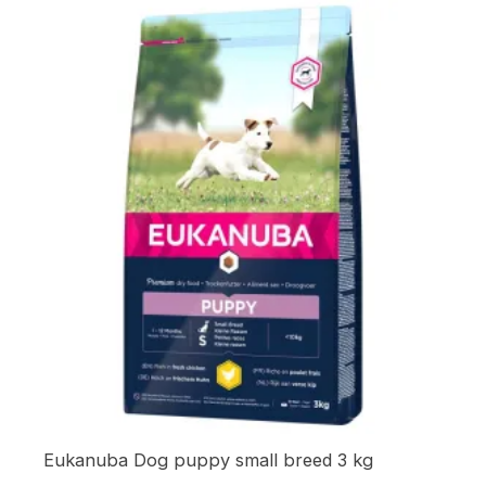
varianter.
Alternativene
kan
velges
på
produktsiden
Eukanuba Dog puppy small breed 3 kg