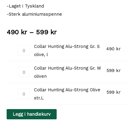
-Laget i Tyskland
-Sterk aluminiumsspenne
Prisområde:
490
kr
–
599
kr
490 kr
Collar Hunting Alu-Strong Gr. S
Collar
490
kr
olive, l
til
Hunting
Alu-
599 kr
Collar Hunting Alu-Strong Gr. M
Collar
599
kr
Strong
oliven
Hunting
Gr.
Alu-
S
Collar Hunting Alu-Strong Olive
Collar
599
kr
Strong
olive,
str.L
Hunting
Gr.
l
Alu-
M
antall
Legg i handlekurv
Strong
oliven
Olive
antall
str.L