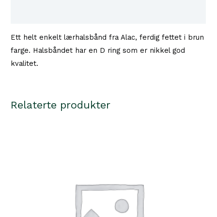
cm
Tilgjengelighet i våre butikker
antall
Ett helt enkelt lærhalsbånd fra Alac, ferdig fettet i brun
farge. Halsbåndet har en D ring som er nikkel god
kvalitet.
Relaterte produkter