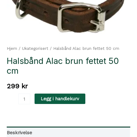
Hjem
/
Ukategorisert
/ Halsbånd Alac brun fettet 50 cm
Halsbånd Alac brun fettet 50
cm
299
kr
Halsbånd
Legg i handlekurv
Alac
brun
fettet
50
Beskrivelse