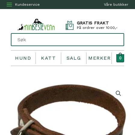
Kundeservice
Våre butikker
GRATIS FRAKT
På ordrer over 1000,-
HUND
KATT
SALG
MERKER
0