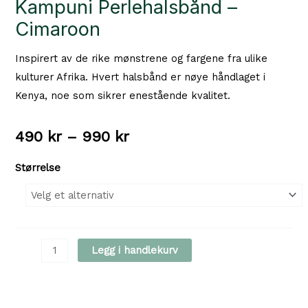
Kampuni Perlehalsbånd –
Cimaroon
Inspirert av de rike mønstrene og fargene fra ulike
kulturer Afrika. Hvert halsbånd er nøye håndlaget i
Kenya, noe som sikrer enestående kvalitet.
Prisområde:
490
kr
–
990
kr
490 kr
Størrelse
til
990 kr
Kampuni
Legg i handlekurv
Perlehalsbånd
-
Cimaroon