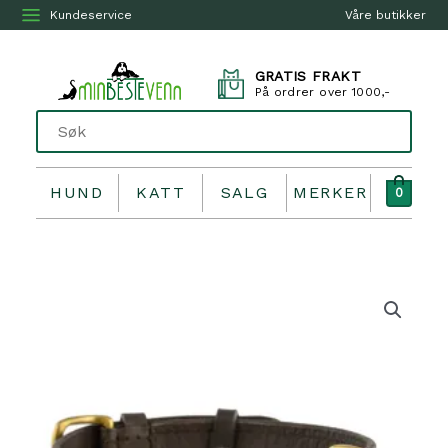
Kundeservice
Våre butikker
GRATIS FRAKT
På ordrer over 1000,-
HUND
KATT
SALG
MERKER
0