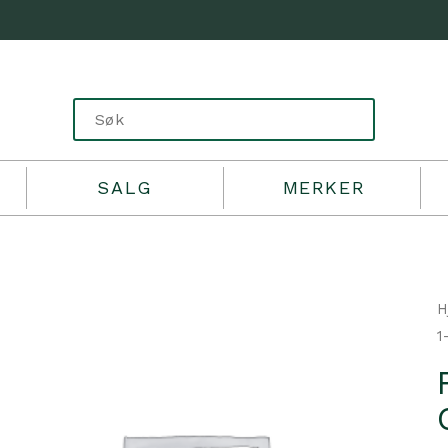
SALG
MERKER
H
1