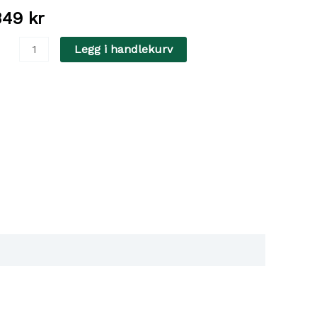
349
kr
lexi
Legg i handlekurv
lassic
and
livgrönt
-
ntall