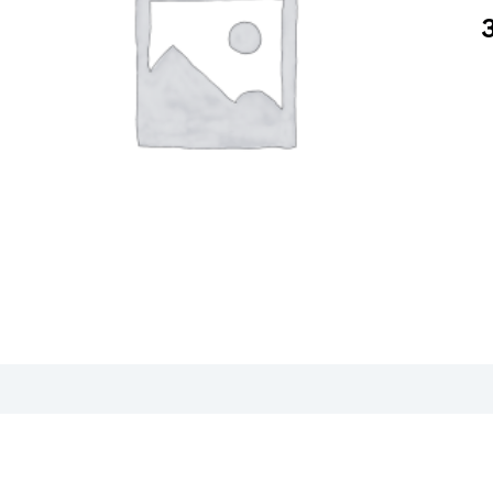
F
C
S
B
O
1
5
a
lgjengelighet i våre butikker