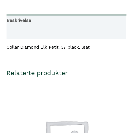
Petit,
37
black
Beskrivelse
antall
Tilgjengelighet i våre butikker
Collar Diamond Elk Petit, 37 black, leat
Relaterte produkter