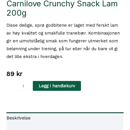
Carnilove Crunchy Snack Lam
200g
Disse deilige, sprø godbitene er laget med ferskt lam
av høy kvalitet og smakfulle tranebær. Kombinasjonen
gir en uimotståelig smak som fungerer utmerket som
belønning under trening, på tur eller når du bare vil gi
det lille ekstra i hverdagen.
89
kr
Carnilove
Legg i handlekurv
Crunchy
Snack
Lam
200g
Beskrivelse
antall