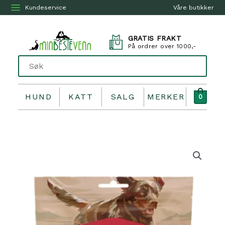
Kundeservice
Våre butikker
GRATIS FRAKT
På ordrer over 1000,-
HUND
KATT
SALG
MERKER
0