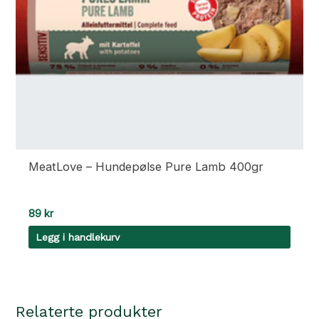
produktsiden
MeatLove – Hundepølse Pure Lamb 400gr
89
kr
Legg i handlekurv
Relaterte produkter