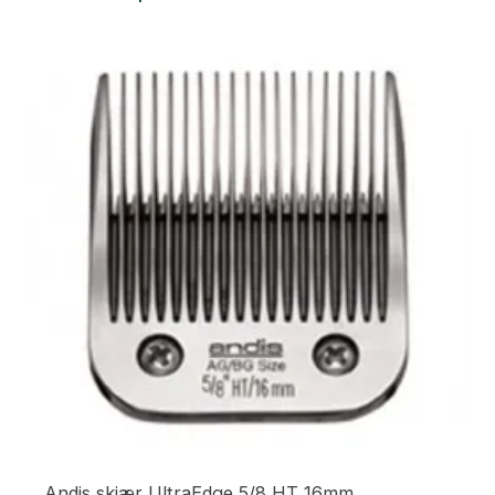
Andis skjær UltraEdge 5/8 HT 16mm