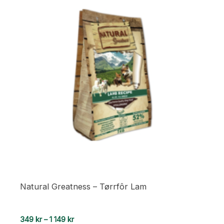
Natural Greatness – Tørrfôr Lam
Prisområde:
349
kr
–
1 149
kr