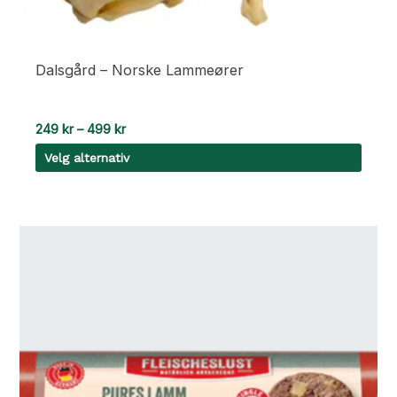
Dalsgård – Norske Lammeører
Prisområde:
249
kr
–
499
kr
249 kr
Velg alternativ
til
499 kr
Dette
produktet
har
flere
varianter.
Alternativene
kan
velges
på