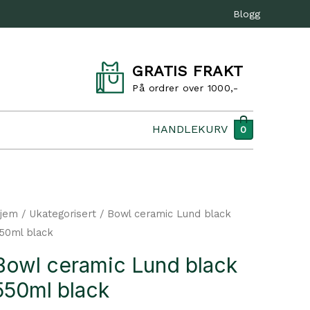
Blogg
GRATIS FRAKT
På ordrer over 1000,-
HANDLEKURV
0
jem
/
Ukategorisert
/ Bowl ceramic Lund black
50ml black
Bowl ceramic Lund black
550ml black