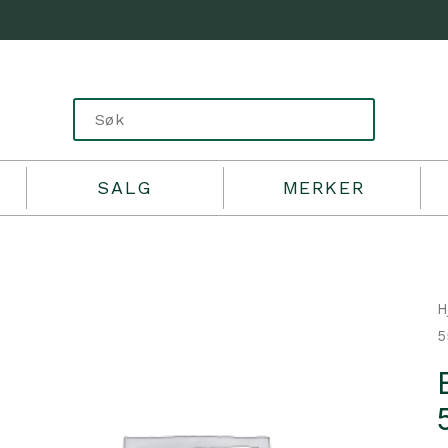
SALG
MERKER
H
5