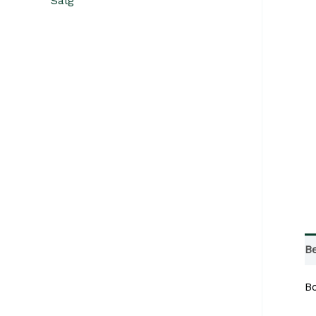
Salg
Be
B