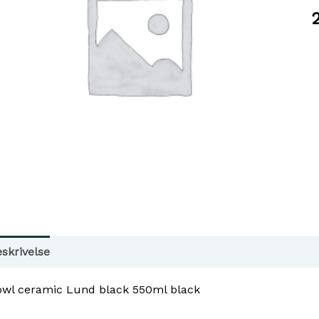
B
c
L
b
5
b
a
skrivelse
Tilgjengelighet i våre butikker
owl ceramic Lund black 550ml black