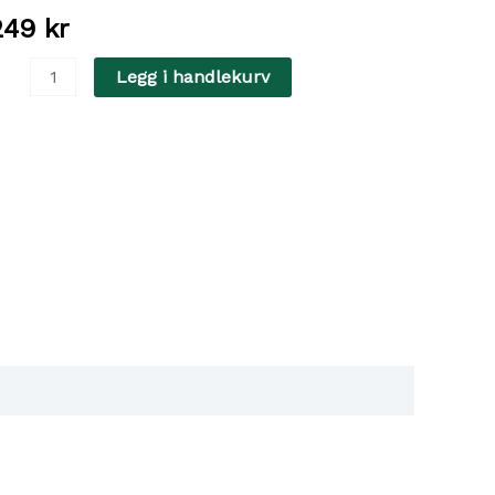
249
kr
owl
Legg i handlekurv
eramic
und
lack
50ml
lack
ntall