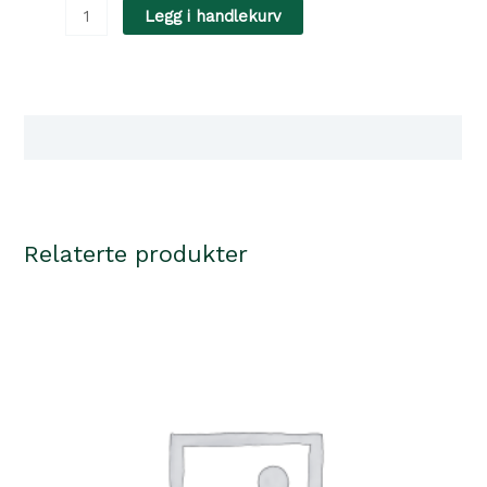
HarnessRound&Soft
Legg i handlekurv
Petit
Rød
Luxus
35/6
Tilgjengelighet i våre butikker
antall
Relaterte produkter