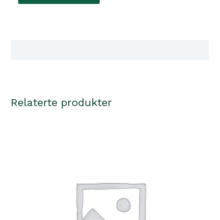
Dobbel
Sort
95x50x10cm
antall
Tilgjengelighet i våre butikker
Relaterte produkter