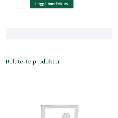
Andis
Legg i handlekurv
ladestativ
m/adapterledning
Multitrim
antall
Tilgjengelighet i våre butikker
Relaterte produkter