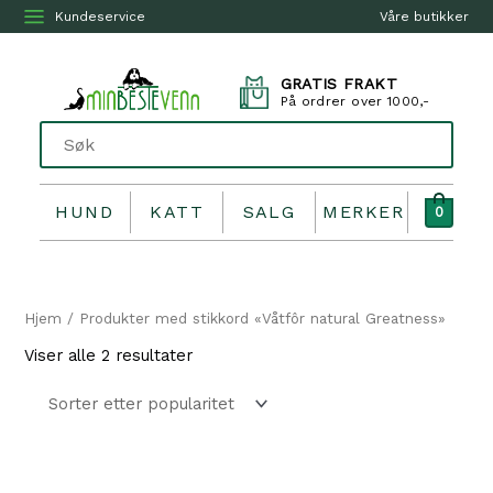
Kundeservice
Våre butikker
GRATIS FRAKT
På ordrer over 1000,-
HUND
KATT
SALG
MERKER
0
Hjem
/ Produkter med stikkord «Våtfôr natural Greatness»
Sortert
Viser alle 2 resultater
etter
propularitet