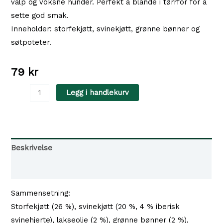
valp og voksne hunder. Perfekt å blande i tørrfor for å
sette god smak.
Inneholder: storfekjøtt, svinekjøtt, grønne bønner og
søtpoteter.
79
kr
Natural
Legg i handlekurv
Greatness-
Beef
with
Pork
Beskrivelse
400g
Tilgjengelighet i våre butikker
antall
Sammensetning:
Storfekjøtt (26 %), svinekjøtt (20 %, 4 % iberisk
svinehjerte), lakseolje (2 %), grønne bønner (2 %),