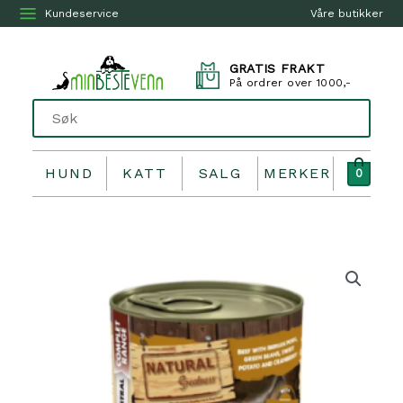
Kundeservice
Våre butikker
GRATIS FRAKT
På ordrer over 1000,-
HUND
KATT
SALG
MERKER
0