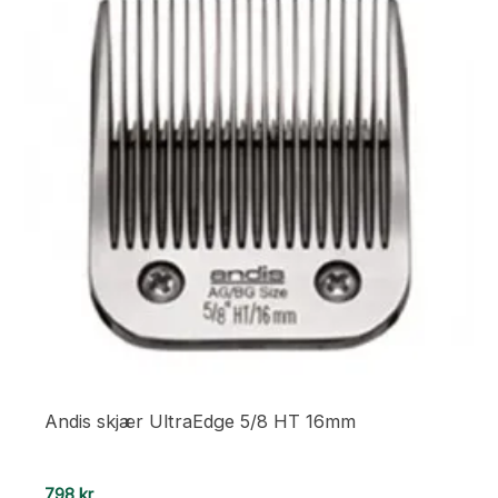
Andis skjær UltraEdge 5/8 HT 16mm
798
kr