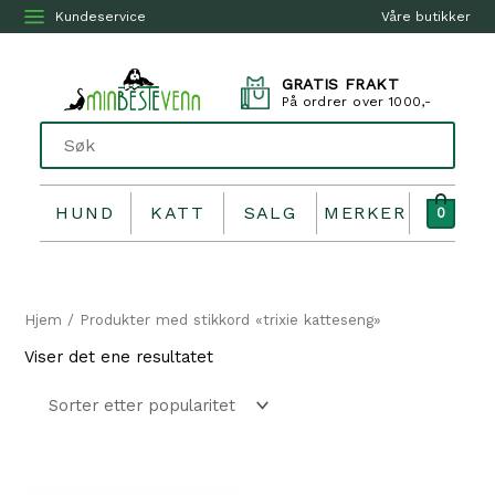
Kundeservice
Våre butikker
GRATIS FRAKT
På ordrer over 1000,-
HUND
KATT
SALG
MERKER
0
Hjem
/ Produkter med stikkord «trixie katteseng»
Viser det ene resultatet