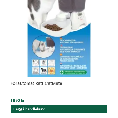
Fôrautomat katt CatMate
1 690
kr
Legg i handlekurv