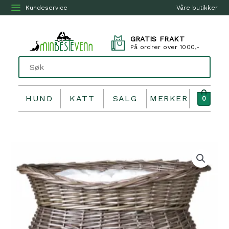
Kundeservice
Våre butikker
GRATIS FRAKT
På ordrer over 1000,-
HUND
KATT
SALG
MERKER
0