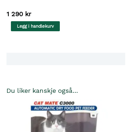
1 290
kr
Flethule
Legg i handlekurv
med
2
liggepladser
antall
Tilgjengelighet i våre butikker
Du liker kanskje også…