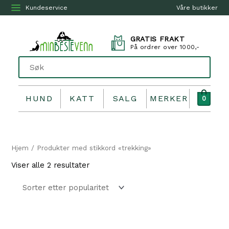
Kundeservice
Våre butikker
GRATIS FRAKT
På ordrer over 1000,-
HUND
KATT
SALG
MERKER
0
Hjem
/ Produkter med stikkord «trekking»
Sortert
Viser alle 2 resultater
etter
propularitet