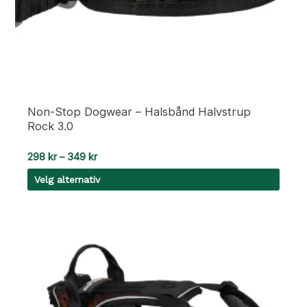
Non-Stop Dogwear – Halsbånd Halvstrup
Rock 3.0
Prisområde:
298
kr
–
349
kr
298 kr
Velg alternativ
til
349 kr
Dette
produktet
har
flere
varianter.
Alternativene