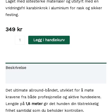
Laget med slitesterke materialer og utstyrt med en
vridningsfri karabinkrok i aluminium for rask og sikker
festing.
349
kr
Non-
Legg i handlekurv
Stop
Dogwear
Rock
Leash
Beskrivelse
1,8
Tilgjengelighet i våre butikker
m
–
Det ultimate allround-båndet, utviklet for å møte
Allsidig
kravene fra både profesjonelle og aktive hundeeiere.
Hundebånd
Lengde på
1,8 meter
gir det hunden din tilstrekkelig
antall
frihet samtidig som du beholder kontrollen.