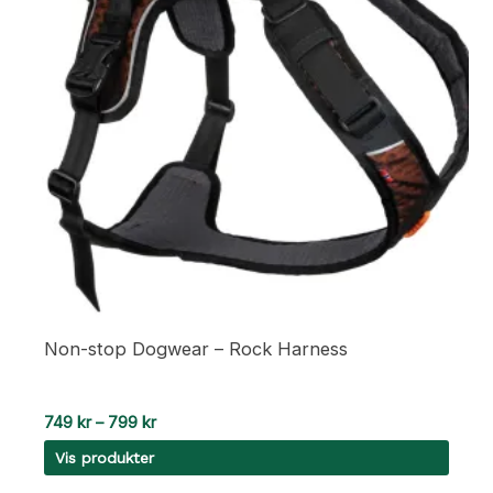
kan
velges
på
produktsiden
Non-stop Dogwear – Rock Harness
Prisområde:
749
kr
–
799
kr
749 kr
Vis produkter
til
799 kr