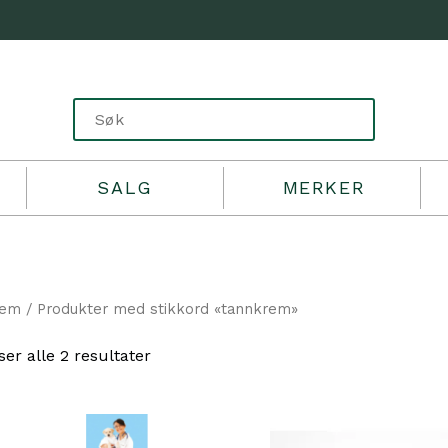
SALG
MERKER
jem
/ Produkter med stikkord «tannkrem»
Sortert
ser alle 2 resultater
etter
propularitet