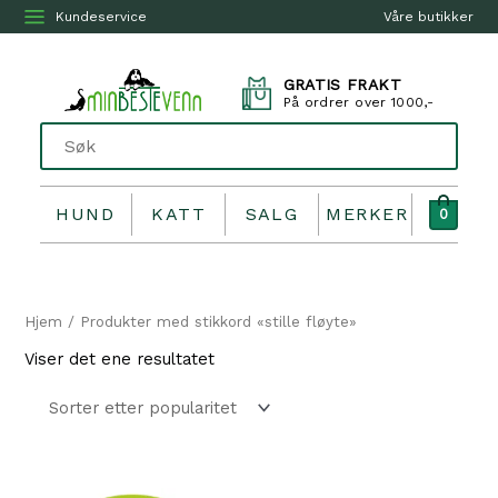
Kundeservice
Våre butikker
GRATIS FRAKT
På ordrer over 1000,-
HUND
KATT
SALG
MERKER
0
Hjem
/ Produkter med stikkord «stille fløyte»
Viser det ene resultatet