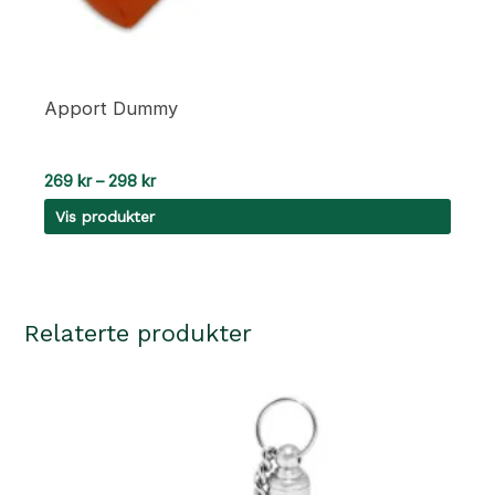
Apport Dummy
Prisområde:
269
kr
–
298
kr
269 kr
Vis produkter
til
298 kr
Relaterte produkter