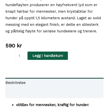
hundefløyten produserer en høyfrekvent lyd som er
knapt hørbar for mennesker, men krystallklar for
hunder på opptil 1,5 kilometers avstand. Laget av solid
messing med en elegant finish, er dette en slitesterk
og pålitelig fløyte for seriøse hundeeiere og trenere.
590
kr
Acme
Legg i handlekurv
-
Hundefløyte
Silent
535,
Beskrivelse
Messing
Tilgjengelighet i våre butikker
antall
«Stille» for mennesker, kraftig for hunder: