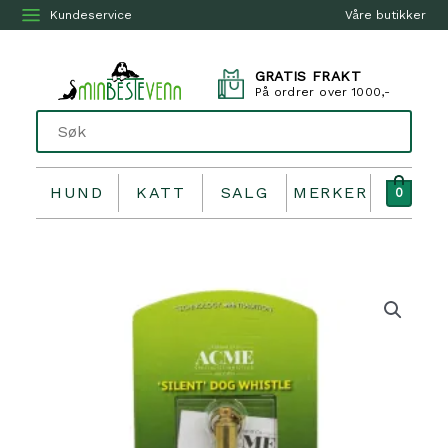
Kundeservice
Våre butikker
GRATIS FRAKT
På ordrer over 1000,-
HUND
KATT
SALG
MERKER
0