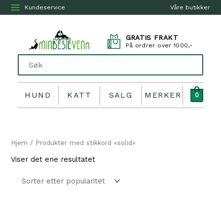
Kundeservice
Våre butikker
GRATIS FRAKT
På ordrer over 1000,-
HUND
KATT
SALG
MERKER
0
Hjem
/ Produkter med stikkord «solid»
Viser det ene resultatet