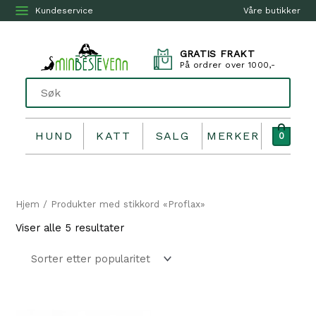
Kundeservice
Våre butikker
GRATIS FRAKT
På ordrer over 1000,-
HUND
KATT
SALG
MERKER
0
Hjem
/ Produkter med stikkord «Proflax»
Sortert
Viser alle 5 resultater
etter
propularitet