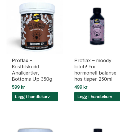
Proflax –
Proflax – moody
Kosttilskudd
bitch! For
Analkjertler,
hormonell balanse
Bottoms Up 350g
hos tisper 250ml
599
kr
499
kr
Legg i handlekurv
Legg i handlekurv