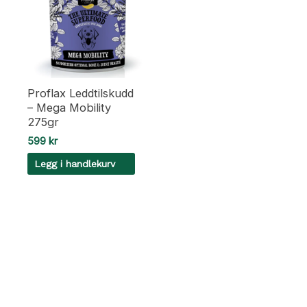
Proflax Leddtilskudd
– Mega Mobility
275gr
599
kr
Legg i handlekurv