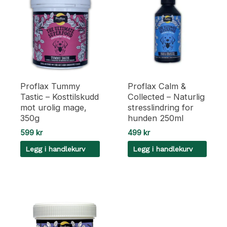
Proflax Tummy
Proflax Calm &
Tastic – Kosttilskudd
Collected – Naturlig
mot urolig mage,
stresslindring for
350g
hunden 250ml
599
kr
499
kr
Legg i handlekurv
Legg i handlekurv