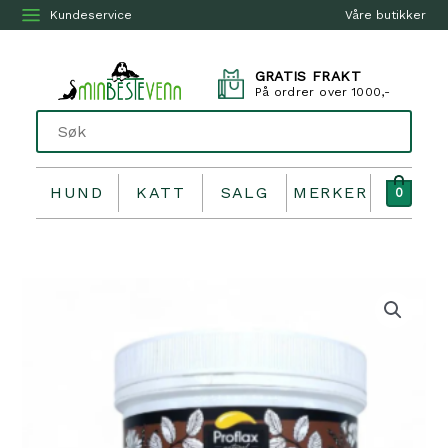
Kundeservice
Våre butikker
GRATIS FRAKT
På ordrer over 1000,-
HUND
KATT
SALG
MERKER
0