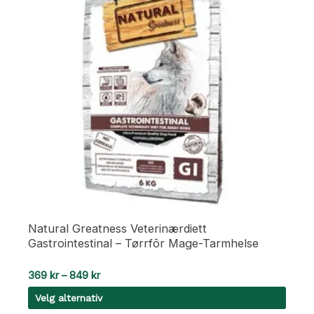
Natural Greatness Veterinærdiett
Gastrointestinal – Tørrfôr Mage-Tarmhelse
Prisområde:
369
kr
–
849
kr
369 kr
Velg alternativ
til
849 kr