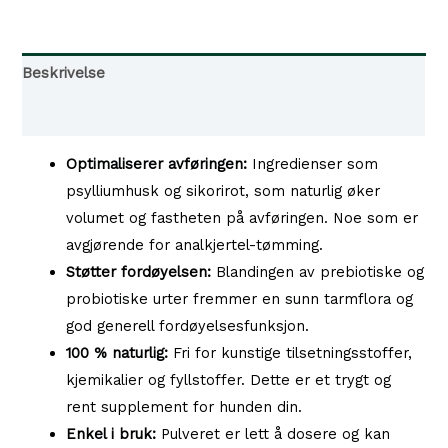
Kosttilskudd
Analkjertler,
Bottoms
Beskrivelse
Up
Tilgjengelighet i våre butikker
350g
antall
Optimaliserer avføringen:
Ingredienser som
psylliumhusk og sikorirot, som naturlig øker
volumet og fastheten på avføringen. Noe som er
avgjørende for analkjertel-tømming.
Støtter fordøyelsen:
Blandingen av prebiotiske og
probiotiske urter fremmer en sunn tarmflora og
god generell fordøyelsesfunksjon.
100 % naturlig:
Fri for kunstige tilsetningsstoffer,
kjemikalier og fyllstoffer. Dette er et trygt og
rent supplement for hunden din.
Enkel i bruk:
Pulveret er lett å dosere og kan