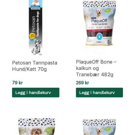
PlaqueOff Bone –
Petosan Tannpasta
kalkun og
Hund/Katt 70g
Tranebær 482g
79
kr
269
kr
Legg i handlekurv
Legg i handlekurv