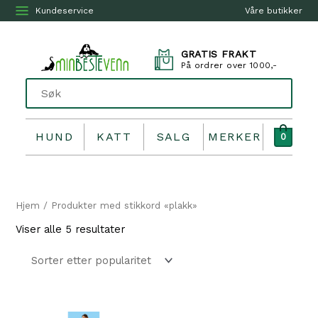
Kundeservice
Våre butikker
GRATIS FRAKT
På ordrer over 1000,-
HUND
KATT
SALG
MERKER
0
Hjem
/ Produkter med stikkord «plakk»
Sortert
Viser alle 5 resultater
etter
propularitet