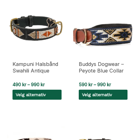
Kampuni Halsbånd
Buddys Dogwear –
Swahili Antique
Peyote Blue Collar
Prisområde:
Prisområde:
490
kr
–
990
kr
590
kr
–
990
kr
490 kr
590 kr
Velg alternativ
Velg alternativ
til
til
990 kr
990 kr
Dette
Dette
produktet
produktet
har
har
flere
flere
varianter.
varianter.