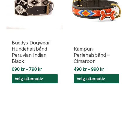
Alternativene
Alternativene
kan
kan
velges
velges
på
på
produktsiden
produktsiden
Buddys Dogwear –
Hundehalsbånd
Kampuni
Peruvian Indian
Perlehalsbånd –
Black
Cimaroon
Prisområde:
Prisområde:
690
kr
–
790
kr
490
kr
–
990
kr
690 kr
490 kr
Velg alternativ
Velg alternativ
til
til
790 kr
990 kr
Dette
Dette
produktet
produktet
har
har
flere
flere
varianter.
varianter.
Alternativene
Alternativene