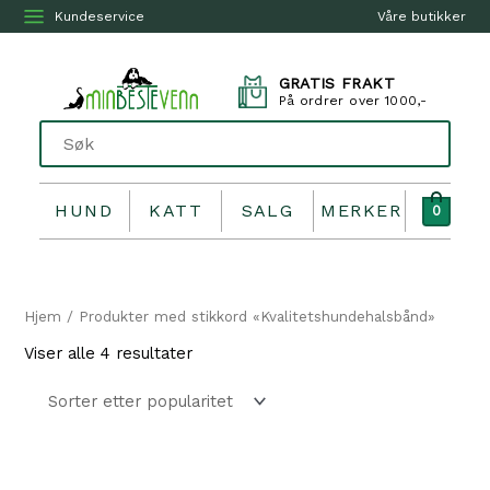
Kundeservice
Våre butikker
GRATIS FRAKT
På ordrer over 1000,-
HUND
KATT
SALG
MERKER
0
Hjem
/ Produkter med stikkord «Kvalitetshundehalsbånd»
Sortert
Viser alle 4 resultater
etter
propularitet