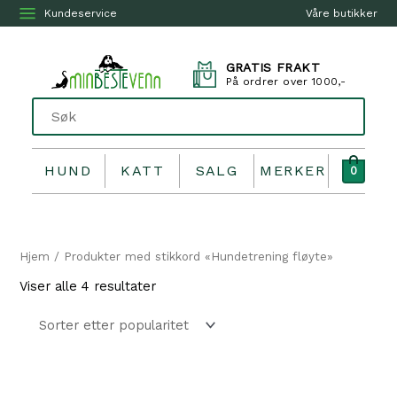
Kundeservice
Våre butikker
GRATIS FRAKT
På ordrer over 1000,-
HUND
KATT
SALG
MERKER
0
Hjem
/ Produkter med stikkord «Hundetrening fløyte»
Sortert
Viser alle 4 resultater
etter
propularitet