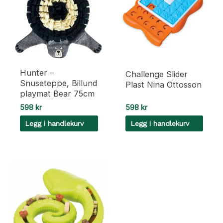
Hunter –
Challenge Slider
Snuseteppe, Billund
Plast Nina Ottosson
playmat Bear 75cm
598
kr
598
kr
Legg i handlekurv
Legg i handlekurv