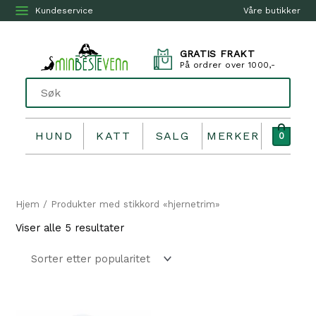
Kundeservice
Våre butikker
GRATIS FRAKT
På ordrer over 1000,-
HUND
KATT
SALG
MERKER
0
Hjem
/ Produkter med stikkord «hjernetrim»
Sortert
Viser alle 5 resultater
etter
propularitet